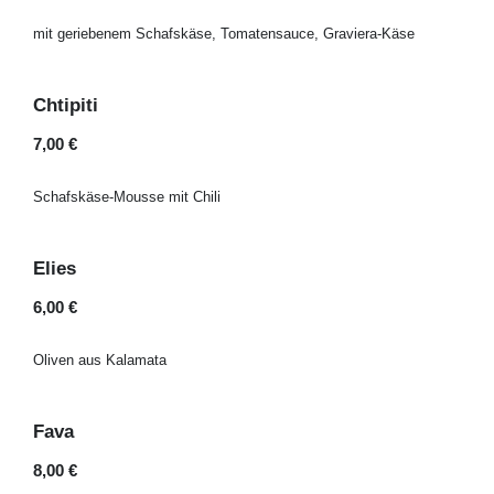
mit geriebenem Schafskäse, Tomatensauce, Graviera-Käse
Chtipiti
7,00 €
Schafskäse-Mousse mit Chili
Elies
6,00 €
Oliven aus Kalamata
Fava
8,00 €