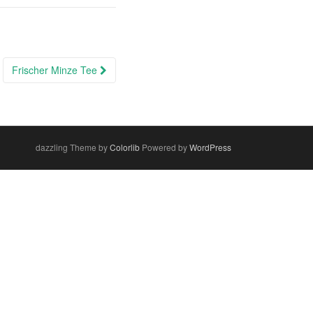
Frischer Minze Tee
dazzling Theme by
Colorlib
Powered by
WordPress