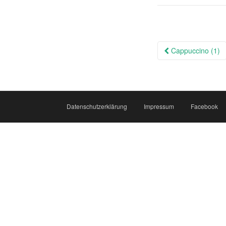
Beitragsna
Cappuccino (1)
Datenschutzerklärung
Impressum
Facebook