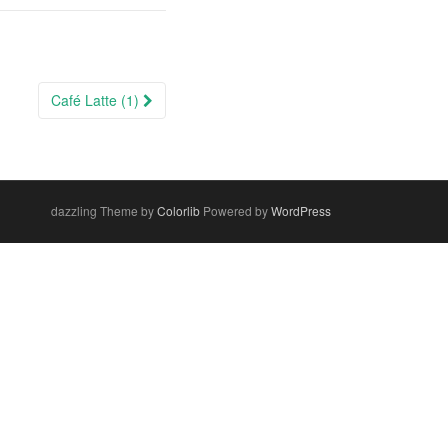
Café Latte (1)
dazzling Theme by
Colorlib
Powered by
WordPress